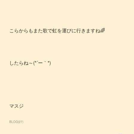
こらからもまた歌で虹を運びに行きますね🌈
したらね～(*´ー｀*)
マスジ
BLOG
(
27
)