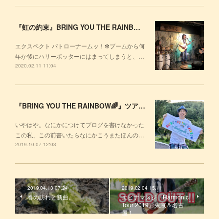
『虹の約束』BRING YOU THE RAINBOW TOUR 東京🗼
エクスペクト パトローナームッ！❇ブームから何
年か後にハリーポッターにはまってしまうと、…
2020.02.11 11:04
『BRING YOU THE RAINBOW🌈』ツアーが始まった！
いやはや。なにかにつけてブログを書けなかった
この私、この前書いたらなにかこうまたほんの…
2019.10.07 12:03
2019.04.13 07:24
2019.02.04 15:11
春の訪れと新曲。
エビナマスジ『Harmonic
Tour 2019』東京＆名古
屋！