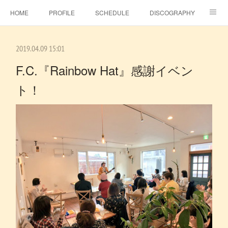
HOME
PROFILE
SCHEDULE
DISCOGRAPHY
TOPICS
MSJ SHOP
F.C.RAINBOW HAT＋
MOVIE
2019.04.09 15:01
GALLERY
CONTACT
BLOG
ビタラジ！
F.C.『Rainbow Hat』感謝イベン
ト！
SE-NO
EBINA EVENT HALL