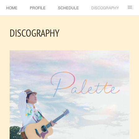
HOME
PROFILE
SCHEDULE
DISCOGRAPHY
TOPICS
MSJ SHOP
F.C.RAINBOW HAT＋
MOVIE
DISCOGRAPHY
GALLERY
CONTACT
BLOG
ビタラジ！
SE-NO
EBINA EVENT HALL