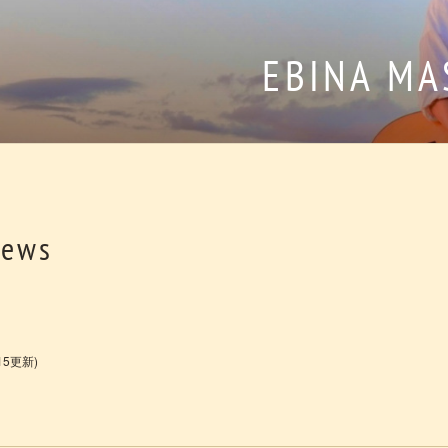
EBINA MA
News
15更新)