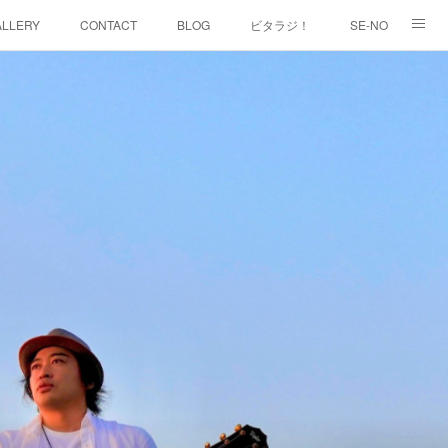
ALLERY
CONTACT
BLOG
ビタラジ！
SE-NO