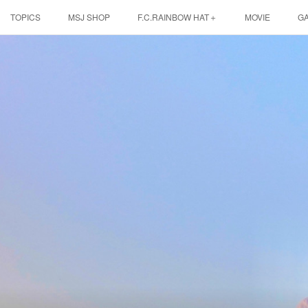
TOPICS
MSJ SHOP
F.C.RAINBOW HAT＋
MOVIE
G
EBINA EVENT HALL