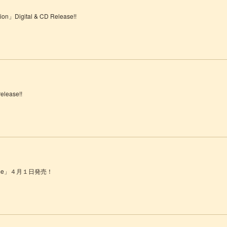
igital & CD Release!!
lease!!
home」４月１日発売！