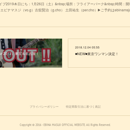
19🎍日にち：1月26日（土）&nbsp;場所：フライアーパーク&nbsp;時間：開場19:0
ナマスジ（vo.g）古舘賢治（g.cho） 土田祐生（per.cho）▶️ご予約はebinamsj@
2018.12.04 05:55
our 2019』東京＆名古屋！
■NEW■東京ワンマン決定！
プライバシーポリシー
特定商取引法に基づく表記
Copyright © 2016 - EBINA MASUJI OFFICIAL WEBSITE. All Rights Reserved.