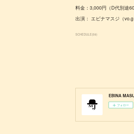
料金：3,000円（D代別途6
出演： エビナマスジ（vo.g）
SCHEDULE
(
59
)
EBINA MASU
フォロー