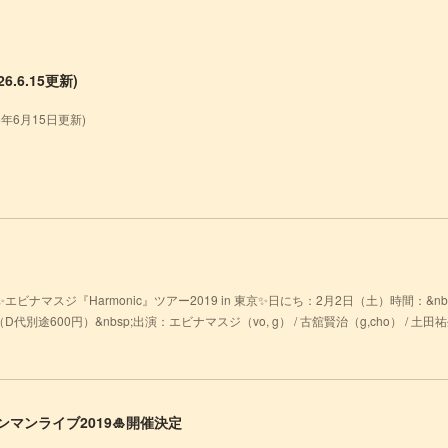
.6.15更新)
26年6月15日更新)
ビナマスジ『Harmonic』ツアー2019 in 東京✨日にち：2月2日（土）時間：&nbsp;開場 
代別途600円）&nbsp;出演：エビナマスジ（vo, g） / 古舘賢治（g,cho） / 土田祐生（p
ンマンライブ2019🎍開催決定