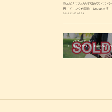
🆕エビナマスジの年初めワンマンライブ20
円（ドリンク代別途）&nbsp;出演： エビ
2018.12.03 09:29
2019.02.04 15:11
エビナマスジ『Harmonic T