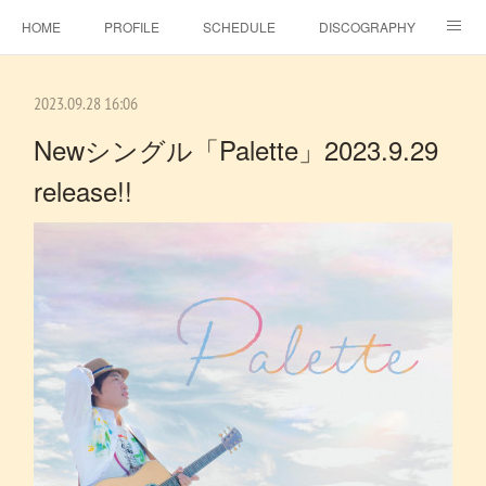
HOME
PROFILE
SCHEDULE
DISCOGRAPHY
TOPICS
MSJ SHOP
F.C.RAINBOW HAT＋
MOVIE
2023.09.28 16:06
GALLERY
CONTACT
BLOG
ビタラジ！
Newシングル「Palette」2023.9.29
release!!
SE-NO
EBINA EVENT HALL