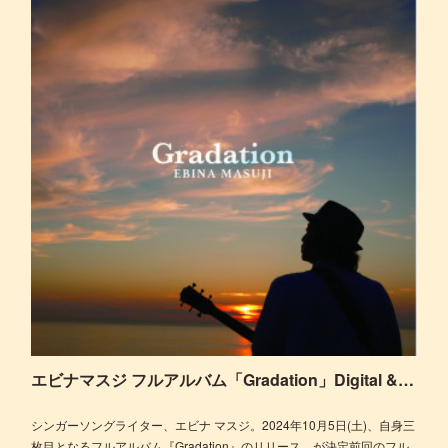
エビナマスジ フルアルバム「Gradation」Digital & CD Release!!
シンガーソングライター、エビナ マスジ。2024年10月5日(土)、自身三
枚目となるフルアルバム『Gradation』のリリース。が決定前回のフル