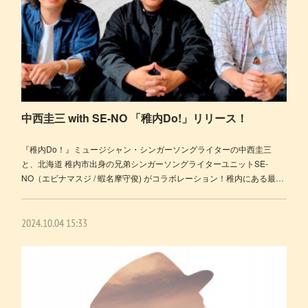
中西圭三 with SE-NO 「稚内Do!」リリース！
『稚内Do！』ミュージシャン・シンガーソングライターの中西圭三
と、北海道 稚内市出身の兄弟シンガーソングライターユニットSE-
NO（エビナマスジ / 蝦名摩守俊) がコラボレーション！稚内にある最…
2024.10.04 15:33