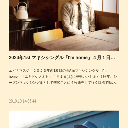
2023年1st マキシシングル「I'm home」４月１日発売！
エビナマスジ、２０２３年の1枚目の両A面マキシシングル「I'm
home」「ユキドケノオト 」４月１日(土)に発売いたします！昨年、シ
ーズンマキシシングルとして季節ごとに４枚発売して行く目標で動い…
2019.10.14 03:44