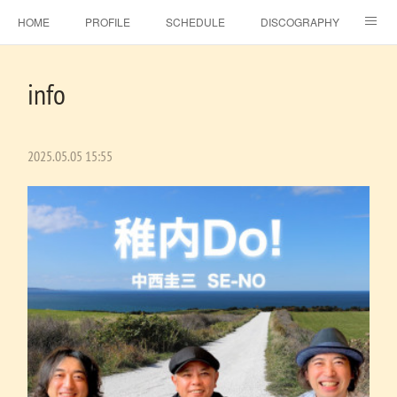
HOME
PROFILE
SCHEDULE
DISCOGRAPHY
TOPICS
MSJ SHOP
F.C.RAINBOW HAT＋
MOVIE
info
GALLERY
CONTACT
BLOG
ビタラジ！
SE-NO
EBINA EVENT HALL
2025.05.05 15:55