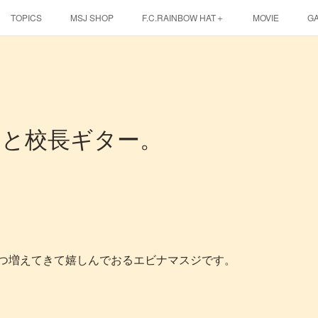
TOPICS
MSJ SHOP
F.C.RAINBOW HAT＋
MOVIE
G
EBINA EVENT HALL
ジと校長ギター。
つ増えてきて嬉しんでおるエビナマスジです。