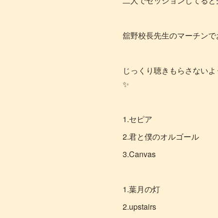
二人でセッションしてると
舘野校長先生のマーチンで
じっくり聴きもらさないよ
✨
1.セピア
2.君と僕のオルゴール
3.Canvas
1.葉月の灯
2.upstairs