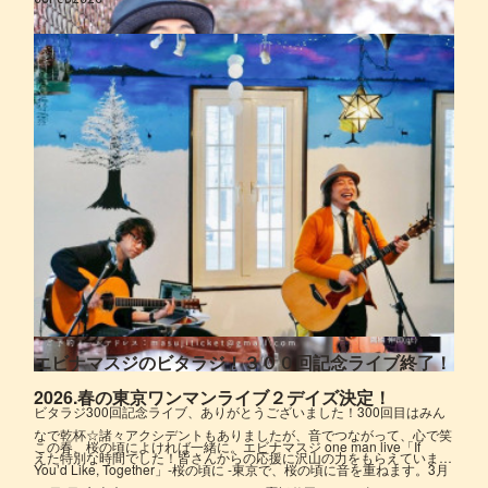
エビナマスジのビタラジ！３００回記念ライブ終了！
2026.春の東京ワンマンライブ２デイズ決定！
ビタラジ300回記念ライブ、ありがとうございました！300回目はみん
なで乾杯☆諸々アクシデントもありましたが、音でつながって、心で笑
この春、桜の頃によければ一緒に。エビナマスジ one man live「If
えた特別な時間でした！皆さんからの応援に沢山の力をもらえていま…
You’d Like, Together」-桜の頃に -東京で、桜の頃に音を重ねます。3月