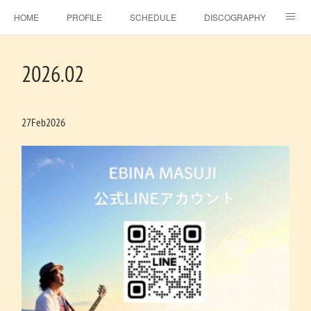
HOME
PROFILE
SCHEDULE
DISCOGRAPHY
TOPICS
MSJ SHOP
F.C.RAINBOW HAT＋
MOVIE
2026
.
02
GALLERY
CONTACT
BLOG
ビタラジ！
SE-NO
EBINA EVENT HALL
27
Feb
2026