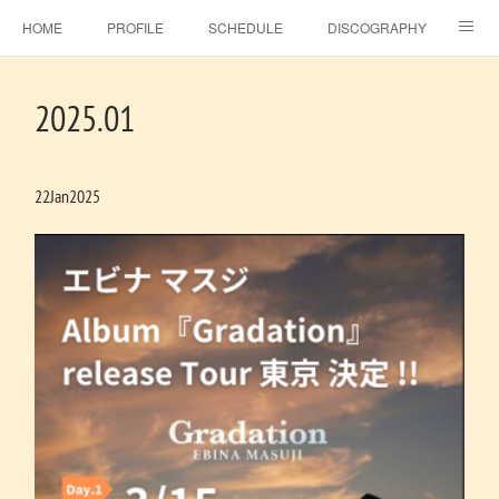
HOME
PROFILE
SCHEDULE
DISCOGRAPHY
TOPICS
MSJ SHOP
F.C.RAINBOW HAT＋
MOVIE
2025
.
01
GALLERY
CONTACT
BLOG
ビタラジ！
SE-NO
EBINA EVENT HALL
22
Jan
2025