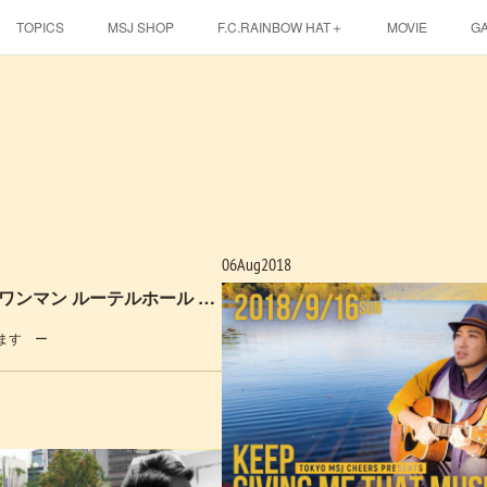
TOPICS
MSJ SHOP
F.C.RAINBOW HAT＋
MOVIE
G
EBINA EVENT HALL
06
Aug
2018
◆NEW◆ 11.30（金）札幌ワンマン ルーテルホール 開催決定!!
ます ー