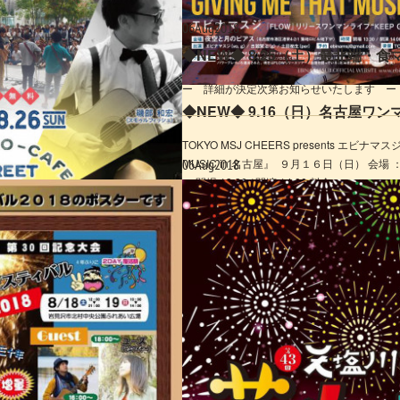
06
Aug
2018
◆NEW◆ 8.25（土）最北端・
ー 詳細が決定次第お知らせいたします ー
TOKYO MSJ CHEERS presents エビナマスジ
MUSIC in 名古屋』 ９月１６日（日） 
06
Aug
2018
： 開場 13:30 / 開演 14:00 料金...