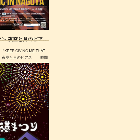
食マルシェに出演
◆NEW◆ 9.16（日）名古屋ワンマン 夜空と月のピアス 決定!!
『KEEP GIVING ME THAT
会場 ： 夜空と月のピアス 時間