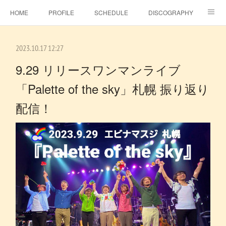
HOME
PROFILE
SCHEDULE
DISCOGRAPHY
TOPICS
MSJ SHOP
F.C.RAINBOW HAT＋
MOVIE
2023.10.17 12:27
GALLERY
CONTACT
BLOG
ビタラジ！
9.29 リリースワンマンライブ
「Palette of the sky」札幌 振り返り
SE-NO
EBINA EVENT HALL
配信！