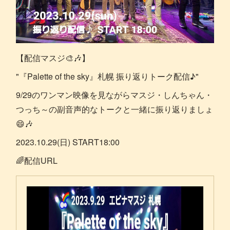
【配信マスジ🎨🎶】
"『Palette of the sky』札幌 振り返りトーク配信♪"
9/29のワンマン映像を見ながらマスジ・しんちゃん・
つっち～の副音声的なトークと一緒に振り返りましょ
😄🎶
2023.10.29(日) START18:00
🌈配信URL