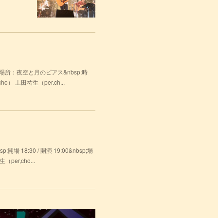
p;場所：夜空と月のピアス&nbsp;時
o） 土田祐生（per.ch...
18:30 / 開演 19:00&nbsp;場
er,cho...