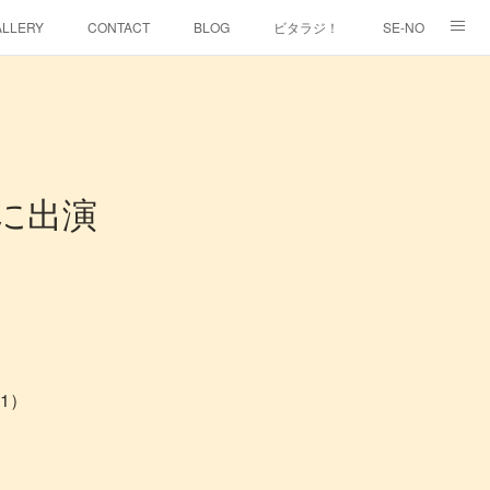
ALLERY
CONTACT
BLOG
ビタラジ！
SE-NO
スに出演
1）