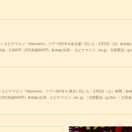
;✨エビナマスジ『Harmonic』ツアー2019 in名古屋✨日にち：2月3日（日）&nbs
sp; 料金：3,000円（D代別途600円）&nbsp;出演： エビナマスジ（vo.g） 古舘賢治（g.ch
ビナマスジ『Harmonic』ツアー2019 in 東京✨日にち：2月2日（土）時間：&nbsp;開場 
代別途600円）&nbsp;出演：エビナマスジ（vo, g） / 古舘賢治（g,cho） / 土田祐生（p