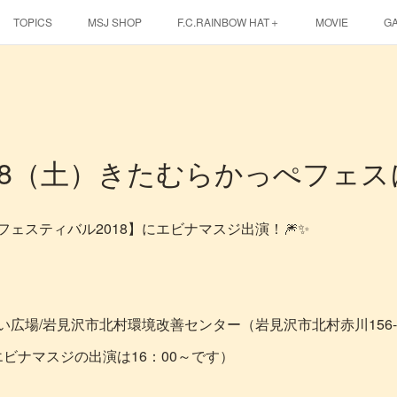
TOPICS
MSJ SHOP
F.C.RAINBOW HAT＋
MOVIE
G
EBINA EVENT HALL
8.18（土）きたむらかっぺフェ
ェスティバル2018】にエビナマスジ出演！🎆✨
広場/岩見沢市北村環境改善センター（岩見沢市北村赤川156-
（エビナマスジの出演は16：00～です）