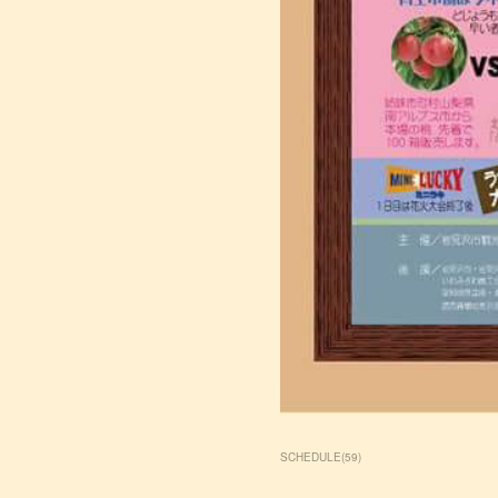
SCHEDULE
(
59
)