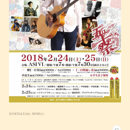
SCHEDULE
(
59
)
NEWS
(
1
)