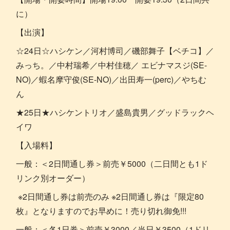
に）
【出演】
☆24日☆ハシケン／河村博司／磯部舞子【ベチコ】／
みっち。／中村瑞希／中村佳穂／ エビナマスジ(SE-
NO)／蝦名摩守俊(SE-NO)／出田寿一(perc)／やちむ
ん
★25日★ハシケントリオ／盛島貴男／グッドラックヘ
イワ
【入場料】
一般：＜2日間通し券＞前売￥5000（二日間とも1ド
リンク別オーダー）
※2日間通し券は前売のみ ※2日間通し券は『限定80
枚』となりますのでお早めに！売り切れ御免!!!
一般：＜各1日券＞前売￥3000／当日￥3500（1ドリ