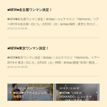
■NEW■名古屋ワンマン決定！
■NEW■名古屋ワンマン決定！&nbsp;✨エビナマスジ『Harmonic』ツア
ー2019 in名古屋✨日にち：2月3日（日）&nbsp;場所：夜空と月のピ…
2018.12.04 05:55
■NEW■東京ワンマン決定！
■NEW■東京ワンマン決定！&nbsp; ✨エビナマスジ『Harmonic』ツアー
2019 in 東京✨日にち：2月2日（土）時間：&nbsp;開場 18:30 / 開演 …
2018.12.04 05:55
2018.01.14 06:23
2018.01.13 04:32
■NEW■ツアースケジュー
■NEW■『LIVE in
ル発表!!
HOKKAIDO』にエビナマ
スジ特集記事掲載！