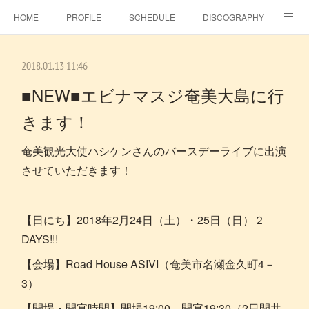
HOME
PROFILE
SCHEDULE
DISCOGRAPHY
TOPICS
MSJ SHOP
F.C.RAINBOW HAT＋
MOVIE
2018.01.13 11:46
GALLERY
CONTACT
BLOG
ビタラジ！
■NEW■エビナマスジ奄美大島に行
きます！
SE-NO
EBINA EVENT HALL
奄美観光大使ハシケンさんのバースデーライブに出演
させていただきます！
【日にち】2018年2月24日（土）・25日（日）２
DAYS!!!
【会場】Road House ASIVI（奄美市名瀬金久町4－
3）
【開場・開宴時間】開場19:00 開宴19:30（2日間共