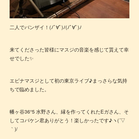
二人でバンザイ！(ﾉﾟ∀ﾟ)ﾉ(ﾉﾟ∀ﾟ)ﾉ
来てくださった皆様にマスジの音楽を感じて貰えて幸
せでした✨
エビナマスジとして初の東京ライブ♪まっさらな気持
ちで臨めました。
幡ヶ谷36°5 水野さん、縁を作ってくれたEガさん、そ
してコバケン君ありがとう！楽しかったです♪ヽ(´▽
｀)/