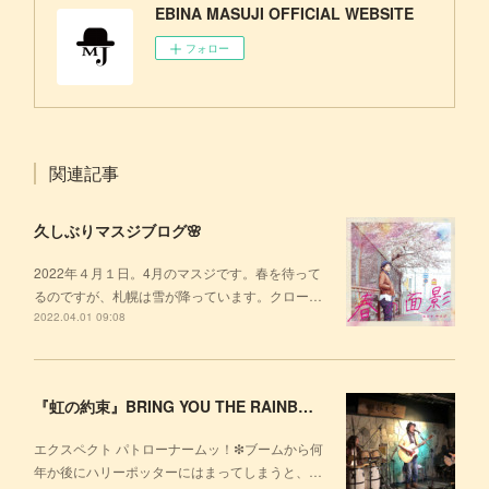
EBINA MASUJI OFFICIAL WEBSITE
フォロー
関連記事
久しぶりマスジブログ🌸
2022年４月１日。4月のマスジです。春を待って
るのですが、札幌は雪が降っています。クロー…
2022.04.01 09:08
『虹の約束』BRING YOU THE RAINBOW TOUR 東京🗼
エクスペクト パトローナームッ！❇ブームから何
年か後にハリーポッターにはまってしまうと、…