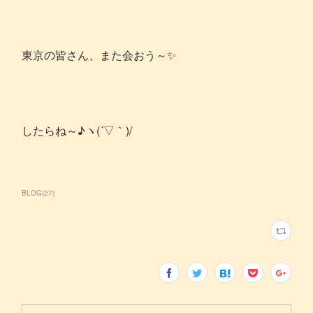
東京の皆さん、また会おう～✨
したらね～♪ヽ(´▽｀)/
BLOG
(
27
)