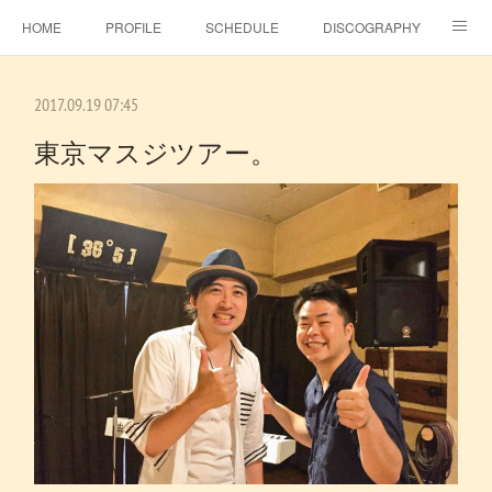
HOME
PROFILE
SCHEDULE
DISCOGRAPHY
TOPICS
MSJ SHOP
F.C.RAINBOW HAT＋
MOVIE
2017.09.19 07:45
GALLERY
CONTACT
BLOG
ビタラジ！
東京マスジツアー。
SE-NO
EBINA EVENT HALL