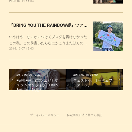
2020.02.11 11:04
『BRING YOU THE RAINBOW🌈』ツアーが始まった！
いやはや。なにかにつけてブログを書けなかった
この私、この前書いたらなにかこうまたほんの…
2019.10.07 12:03
2017.09.20 10:20
2017.09.15 08:00
■完売■井上仁志×エビナマ
フェストゥ、オータムフ
スジ ２マンライブ『Hello
ェストゥ。
& Hello』決定！
プライバシーポリシー
特定商取引法に基づく表記