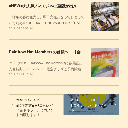
■NEW■大人気♪マスジ本の重版が出来上がりました〜！
昨年の春に発売し、即日完売となってしまって
いた幻のMASUJI no TSUBUYAKI BOOK「HAR…
2018.05.06 06:14
Rainbow Hat Membersの皆様へ 【会員証を発送しました】
昨日（3/12）Rainbow Hat Membersに会員証と
入会特典ラバーバンド、限定グッズご予約開始…
2018.03.13 10:14
2018.01.29 13:00
2018.02.07 10:21
F.C.発足というありがた
■時間変更■ HBCテレビ
さ。
『音ドキッ！』にコメン
ト出演します！