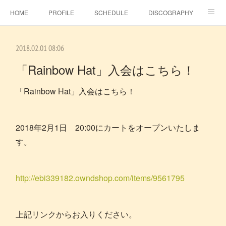
HOME
PROFILE
SCHEDULE
DISCOGRAPHY
TOPICS
MSJ SHOP
F.C.RAINBOW HAT＋
MOVIE
2018.02.01 08:06
GALLERY
CONTACT
BLOG
ビタラジ！
「Rainbow Hat」入会はこちら！
SE-NO
EBINA EVENT HALL
「Rainbow Hat」入会はこちら！
2018年2月1日 20:00にカートをオープンいたしま
す。
http://ebi339182.owndshop.com/items/9561795
上記リンクからお入りください。