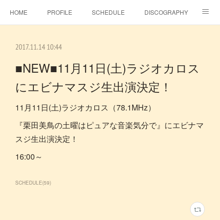
HOME
PROFILE
SCHEDULE
DISCOGRAPHY
TOPICS
MSJ SHOP
F.C.RAINBOW HAT＋
MOVIE
2017.11.14 10:44
GALLERY
CONTACT
BLOG
ビタラジ！
■NEW■11月11日(土)ラジオカロス
にエビナマスジ生出演決定！
SE-NO
EBINA EVENT HALL
11月11日(土)ラジオカロス（78.1MHz）
『栗田美鳥の土曜はピュアな音楽気分で』にエビナマ
スジ生出演決定！
16:00～
SCHEDULE
(
59
)