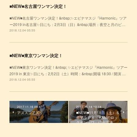
■NEW■名古屋ワンマン決定！
■NEW■名古屋ワンマン決定！&nbsp;✨エビナマスジ『Harmonic』ツア
ー2019 in名古屋✨日にち：2月3日（日）&nbsp;場所：夜空と月のピ…
2018.12.04 05:55
■NEW■東京ワンマン決定！
■NEW■東京ワンマン決定！&nbsp; ✨エビナマスジ『Harmonic』ツアー
2019 in 東京✨日にち：2月2日（土）時間：&nbsp;開場 18:30 / 開演 …
2018.12.04 05:55
2017.11.16 09:47
2017.11.14 10:14
アズスンアズッ。
■NEW■11月18日（土）Ｓ
ＴＶラジオ 「KANのロッ
クボンソワ」に出演決…